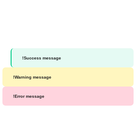
الاجتماعي
جميع الحقوق محفوظة لموقع د. محمد شاكر بشير ©
2026
Success message!
Warning message!
Error message!