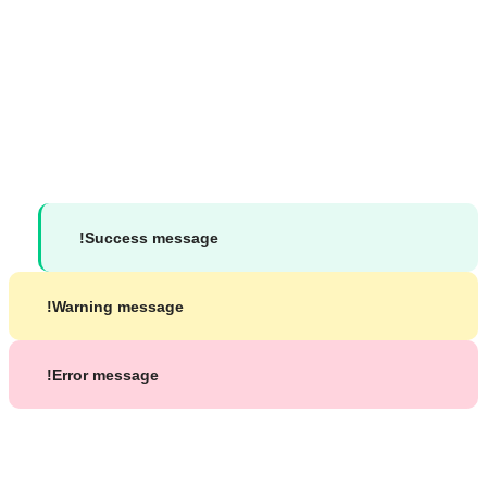
التواصل
الاجتماعي
جميع الحقوق محفوظة لموقع د. محمد شاكر بشير ©
2026
Success message!
Warning message!
Error message!