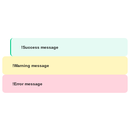
جميع الحقوق محفوظة لموقع د. محمد شاكر بشير ©
2026
Success message!
Warning message!
Error message!