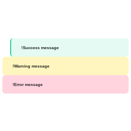
جميع الحقوق محفوظة لموقع د. محمد شاكر بشير ©
2026
Success message!
Warning message!
Error message!