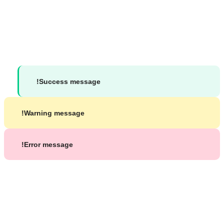
جميع الحقوق محفوظة لموقع د. محمد شاكر بشير ©
2026
Success message!
Warning message!
Error message!