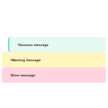
الاجتماعي
جميع الحقوق محفوظة لموقع د. محمد شاكر بشير ©
2026
Success message!
Warning message!
Error message!