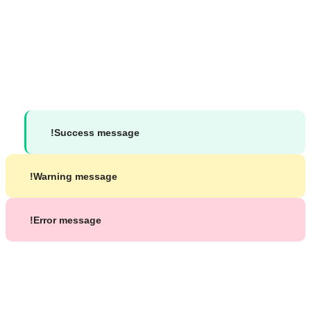
الاجتماعي
جميع الحقوق محفوظة لموقع د. محمد شاكر بشير ©
2026
Success message!
Warning message!
Error message!